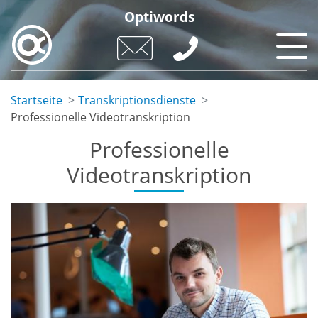
Skip
Optiwords
to
main
content
Startseite
Transkriptionsdienste
Professionelle Videotranskription
Professionelle
Videotranskription