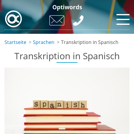
Skip
Optiwords
to
main
content
Startseite
Sprachen
Transkription in Spanisch
Transkription in Spanisch